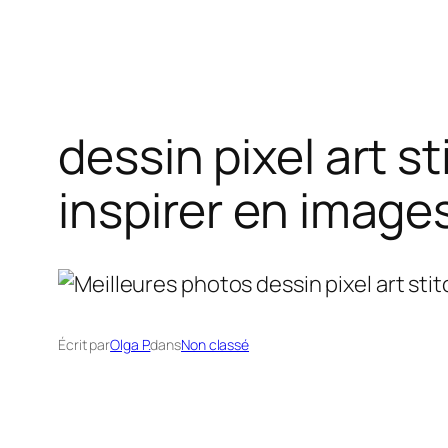
dessin pixel art s
inspirer en image
Écrit par
Olga P.
dans
Non classé