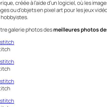
rique, créée à l’aide d’un logiciel, où les imag
es ou d’objets en pixel art pour les jeux vidéo
 hobbyistes.
otre galerie photos des
meilleures photos dess
titch
titch
titch