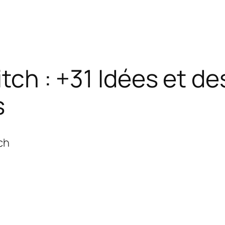
titch : +31 Idées et d
s