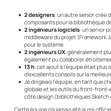
2 designers
: un autre senior crée
composants pour la bibliothèque de
2 ingénieurs logiciels
: un senior 
middleware du projet (Framework Jav
pour le système
2 ingénieurs UX
: généralement plu
également pu collaborer étroiteme
13 h
: cet ajout à l’équipe était plu
d’excellents conseils sur la meilleu
Je dirigeais l’équipe, en tant que c
globale et les outils du
front-front
côté design (bibliothèques Sketch 
Cette équipe n’a jamais été aussi officie