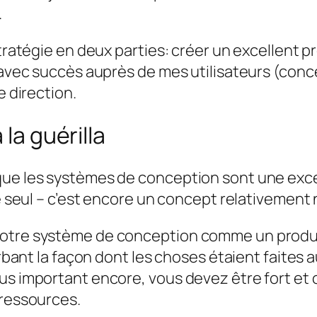
.
stratégie en deux parties: créer un excellent 
r avec succès auprès de mes utilisateurs (con
e direction.
 la guérilla
 que les systèmes de conception sont une exc
le seul – c’est encore un concept relativement
votre système de conception comme un produit
turbant la façon dont les choses étaient faite
us important encore, vous devez être fort et 
ressources.