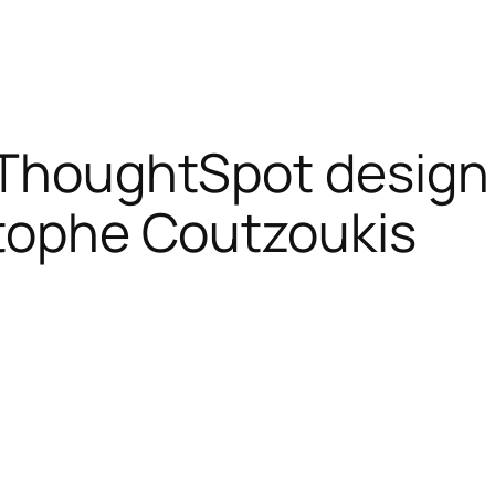
, ThoughtSpot design
stophe Coutzoukis