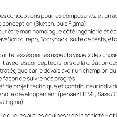
 des conceptions pour les composants, et un au
 conception (Sketch, puis Figma)
pour être mon homologue côté Ingénierie et éch
aScript, repo, Storybook, suite de tests, etc
s intéressés par les aspects visuels des chose
nt avec les concepteurs lors de la création 
s stratégique car je devais avoir un champion du
re façon de suivre nos progrès
hef de projet technique et contributeur individ
-end
le développement (pensez HTML, Sass / CS
et Figma)
lle que les autres équipes V de la société – et