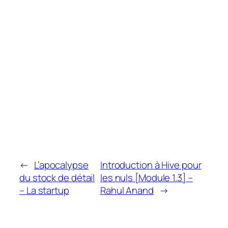
←
L’apocalypse
Introduction à Hive pour
du stock de détail
les nuls [Module 1.3] –
– La startup
Rahul Anand
→