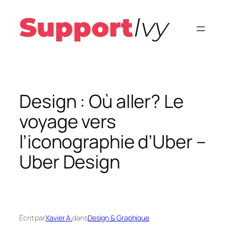
Aller
au
contenu
Design : Où aller? Le
voyage vers
l’iconographie d’Uber –
Uber Design
Écrit par
Xavier A.
dans
Design & Graphique