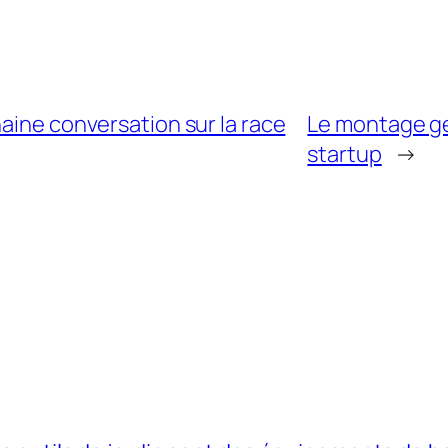
aine conversation sur la race
Le montage gé
startup
→