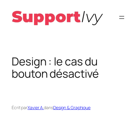
Aller
au
contenu
Design : le cas du
bouton désactivé
Écrit par
Xavier A.
dans
Design & Graphique