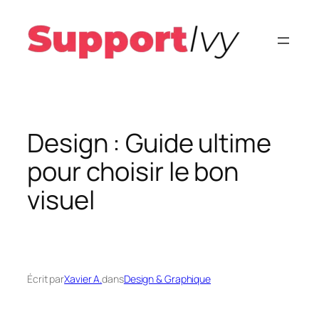
Aller
au
contenu
Design : Guide ultime
pour choisir le bon
visuel
Écrit par
Xavier A.
dans
Design & Graphique