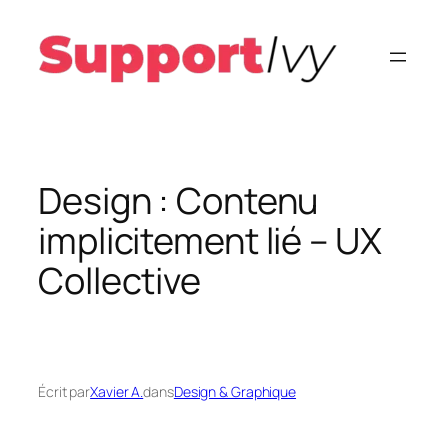
Aller
au
contenu
Design : Contenu
implicitement lié – UX
Collective
Écrit par
Xavier A.
dans
Design & Graphique