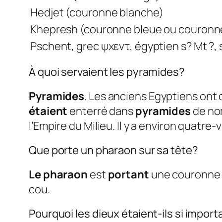
Hedjet (couronne blanche)
Khepresh (couronne bleue ou couronn
Pschent, grec ψχεντ, égyptien s? Mt ?
À quoi servaient les pyramides?
Pyramides
. Les anciens Egyptiens ont 
étaient
enterré dans
pyramides
de nom
l’Empire du Milieu. Il y a environ quatre-
Que porte un pharaon sur sa tête?
Le pharaon
est
portant
une couronne
cou.
Pourquoi les dieux étaient-ils si impor