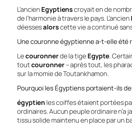
L’ancien
Egyptiens
croyait en de nomb
de l’harmonie à travers le pays. L’ancien
déesses
alors
cette vie a continué sans
Une couronne égyptienne a-t-elle été 
Le
couronner
de la tige
Egypte
. Certai
tout
couronner
– après tout, les phara
sur la momie de Toutankhamon.
Pourquoi les Égyptiens portaient-ils 
égyptien
les coiffes étaient portées pa
ordinaires. Aucun peuple ordinaire n’a j
tissu solide maintenu en place par un 