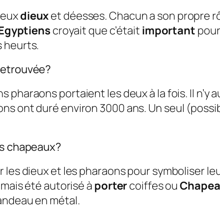
reux
dieux
et déesses. Chacun a son propre rôl
Egyptiens
croyait que c’était
important
pour
 heurts.
retrouvée?
ns pharaons portaient les deux à la fois. Il n’y 
ons ont duré environ 3000 ans. Un seul (possib
des chapeaux?
r les dieux et les pharaons pour symboliser l
amais été autorisé à
porter
coiffes ou
Chapea
bandeau en métal.