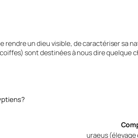
rendre un dieu visible, de caractériser sa nat
coiffes) sont destinées à nous dire quelque ch
yptiens?
Comp
uraeus (élevage 