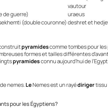
vautour
e de guerre)
uraeus
, sekhemti (double couronne)
deshret et hedje
construit
pyramides
comme tombes pour les p
breuses formes et tailles différentes d’avant l
vingts
pyramides
connu aujourd’hui de l’Egyp
 de nemes.
Le
Nemes est un rayé
diriger
tissu
tants pour les Égyptiens?