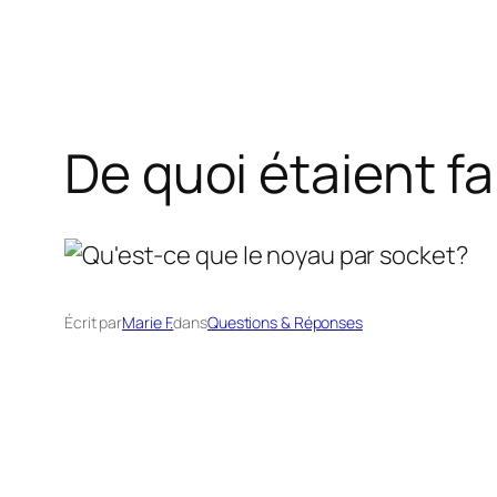
De quoi étaient f
Écrit par
Marie F.
dans
Questions & Réponses