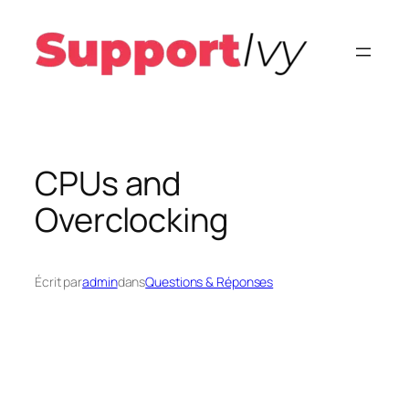
Aller
au
contenu
CPUs and
Overclocking
Écrit par
admin
dans
Questions & Réponses