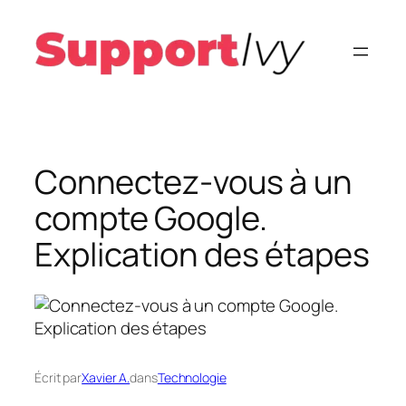
Aller
au
contenu
Connectez-vous à un
compte Google.
Explication des étapes
Écrit par
Xavier A.
dans
Technologie