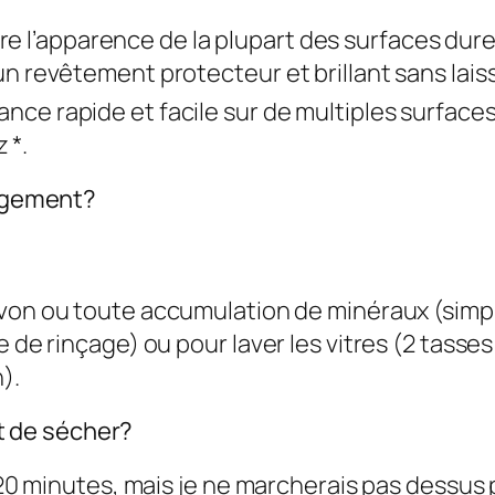
e l’apparence de la plupart des surfaces dures
un revêtement protecteur et brillant sans lais
ance rapide et facile sur de multiples surfaces, 
 *.
gagement?
avon ou toute accumulation de minéraux (si
e de rinçage) ou pour laver les vitres (2 tasses
).
 de sécher?
 à 20 minutes, mais je ne marcherais pas dessu