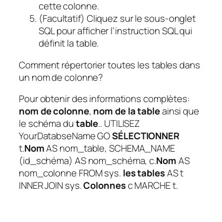
cette colonne.
(Facultatif) Cliquez sur le sous-onglet
SQL pour afficher l’instruction SQL qui
définit la table.
Comment répertorier toutes les tables dans
un nom de colonne?
Pour obtenir des informations complètes:
nom de colonne
,
nom de la table
ainsi que
le schéma du
table
.. UTILISEZ
YourDatabseName GO
SÉLECTIONNER
t.
Nom
AS nom_table, SCHEMA_NAME
(id_schéma) AS nom_schéma, c.
Nom
AS
nom_colonne FROM sys.
les tables
AS t
INNER JOIN sys.
Colonnes
c MARCHE t.