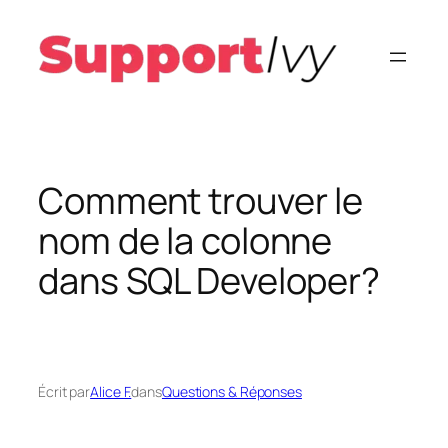
Aller
au
contenu
Comment trouver le
nom de la colonne
dans SQL Developer?
Écrit par
Alice F.
dans
Questions & Réponses