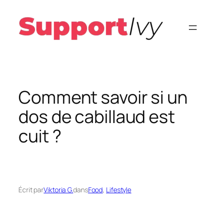
Aller
au
contenu
Comment savoir si un
dos de cabillaud est
cuit ?
Écrit par
Viktoria G.
dans
Food
, 
Lifestyle