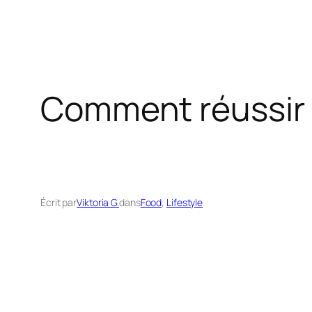
Comment réussir 
Écrit par
Viktoria G.
dans
Food
, 
Lifestyle