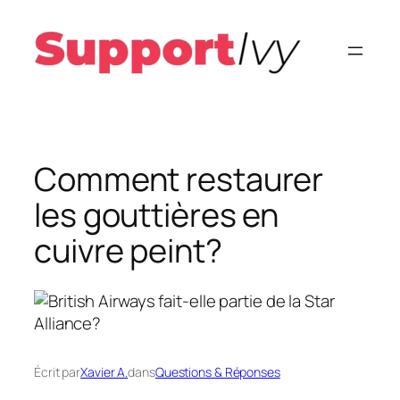
Aller
au
contenu
Comment restaurer
les gouttières en
cuivre peint?
Écrit par
Xavier A.
dans
Questions & Réponses