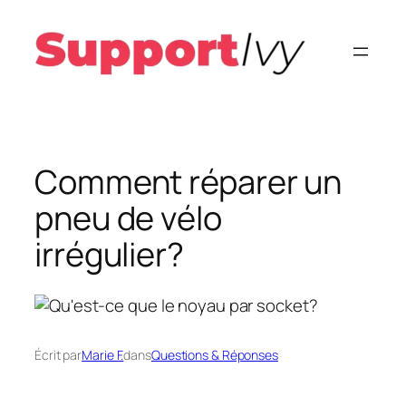
Aller
au
contenu
Comment réparer un
pneu de vélo
irrégulier?
Écrit par
Marie F.
dans
Questions & Réponses