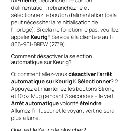
lui-même
, débranchez le cordon
d’alimentation, rebranchez-le et
sélectionnez le bouton d’alimentation (cela
peut nécessiter la réinitialisation de
l’horloge). Si cela ne fonctionne pas, veuillez
appeler
Keurig
® Service à la clientèle au 1-
866-901-BREW (2739).
Comment désactiver la sélection
automatique sur Keurig?
Q: comment allez-vous
désactiver l’arrêt
automatique sur Keurig
K
Sélectionner
? 2.
Appuyez et maintenez les boutons Strong
et 10 oz Mug pendant 3 secondes – le vert
Arrêt automatique
volonté
éteindre
.
Allumez l’infuseur et le voyant vert ne sera
plus allumé.
Quel est le Keurig le plus cher?