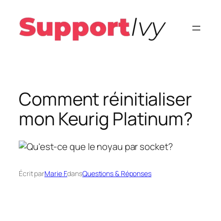
Aller
au
contenu
Comment réinitialiser
mon Keurig Platinum?
Écrit par
Marie F.
dans
Questions & Réponses