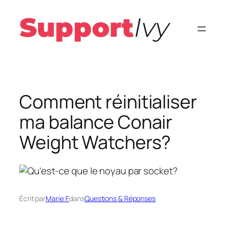
Aller
au
contenu
Comment réinitialiser
ma balance Conair
Weight Watchers?
Écrit par
Marie F.
dans
Questions & Réponses