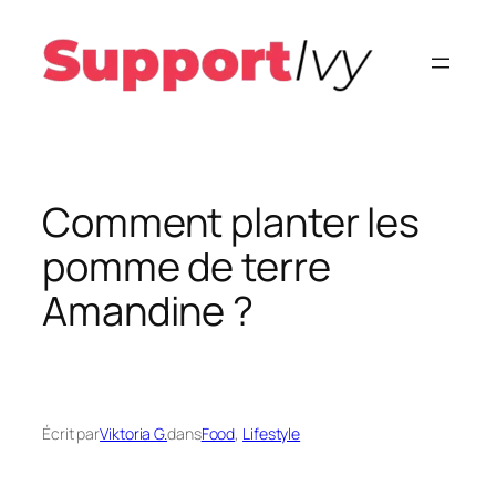
Aller
au
contenu
Comment planter les
pomme de terre
Amandine ?
Écrit par
Viktoria G.
dans
Food
, 
Lifestyle