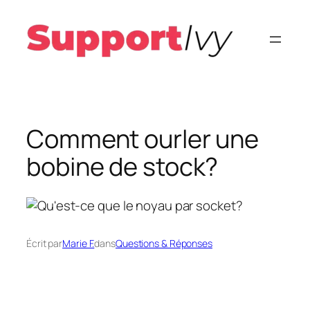
Aller
au
contenu
Comment ourler une
bobine de stock?
Écrit par
Marie F.
dans
Questions & Réponses