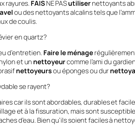
ux rayures.
FAIS
NE PAS
utiliser
nettoyants abr
avel
ou des nettoyants alcalins tels que l’am
ux de coulis.
vier en quartz?
u d’entretien.
Faire le ménage
régulièrement
nylon et un
nettoyeur
comme l’ami du gardien 
brasif
nettoyeurs
ou éponges ou dur
nettoy
xydable se rayent?
res car ils sont abordables, durables et facil
llage et à la fissuration, mais sont susceptibl
es d’eau. Bien qu’ils soient faciles à nettoye