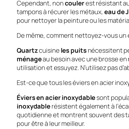
Cependant, non
couler
est résistant a
tampons à récurer les métaux,
eau de J
pour nettoyer la peinture ou les matéria
De même, comment nettoyez-vous un é
Quartz
cuisine
les puits
nécessitent pe
ménage
au besoin avec une brosse en 
utilisation et essuyez. N’utilisez pas d’a
Est-ce que tous les éviers en acier ino
Éviers en acier inoxydable
sont populai
inoxydable
résistent également à l’écai
quotidienne et montrent souvent des tach
pour être à leur meilleur.