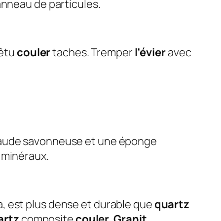
anneau de particules.
têtu
couler
taches. Tremper
l’évier
avec
chaude savonneuse et une éponge
 minéraux.
a, est plus dense et durable que
quartz
artz
composite
couler
.
Granit