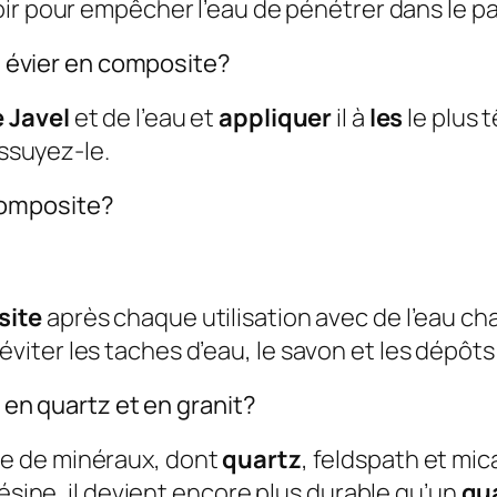
oir pour empêcher l’eau de pénétrer dans le p
on évier en composite?
 Javel
et de l’eau et
appliquer
il à
les
le plus 
essuyez-le.
composite?
site
après chaque utilisation avec de l’eau 
iter les taches d’eau, le savon et les dépôts
s en quartz et en granit?
e de minéraux, dont
quartz
, feldspath et mic
résine, il devient encore plus durable qu’un
qu