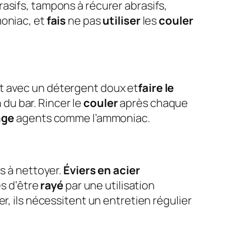
asifs, tampons à récurer abrasifs,
moniac, et
fais
ne pas
utiliser
les
couler
 avec un détergent doux et
faire le
du bar. Rincer le
couler
après chaque
age
agents comme l’ammoniac.
es à nettoyer.
Éviers en acier
es d’être
rayé
par une utilisation
r, ils nécessitent un entretien régulier