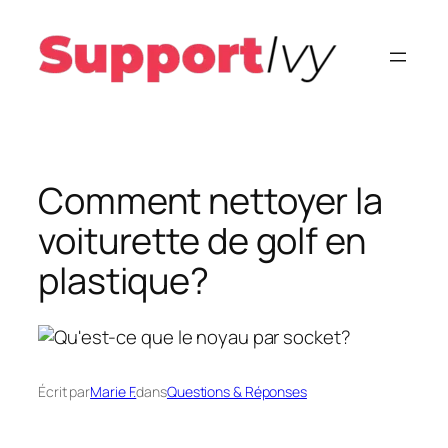
Aller
au
contenu
Comment nettoyer la
voiturette de golf en
plastique?
Écrit par
Marie F.
dans
Questions & Réponses