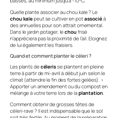
basses, au minimum jusqu’à -10°C.
Quelle plante associer au chou kale ? Le
chou kale
peut se cultiver en pot
associé
à
des annuelles pour son attrait ornemental.
Dans le jardin potager, le
chou
frisé
n’appréciera pas la proximité de l’ail. Eloignez
de lui également les fraisiers.
Quand et comment planter le céleri ?
Les plants de
céleris
se plantent en pleine
terre à partir de mi-avril à début juin selon le
climat (attendre le fin des fortes gelées). >
Apporter un amendement ou du compost en
mélange à votre terre lors de la
plantation
.
Comment obtenir de grosses têtes de
céleri-rave ? Il est indispensable que le sol
soit très fertile. Au moment de la préparation