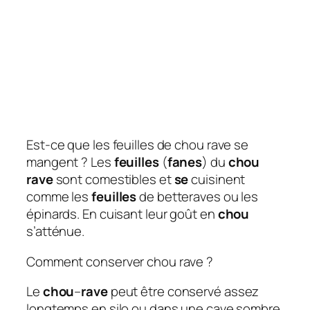
Est-ce que les feuilles de chou rave se
mangent ? Les
feuilles
(
fanes
) du
chou
rave
sont comestibles et
se
cuisinent
comme les
feuilles
de betteraves ou les
épinards. En cuisant leur goût en
chou
s’atténue.
Comment conserver chou rave ?
Le
chou
–
rave
peut être conservé assez
longtemps en silo ou dans une cave sombre