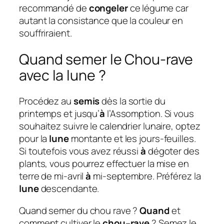
recommandé de
congeler
ce légume car
autant la consistance que la couleur en
souffriraient.
Quand semer le Chou-rave
avec la lune ?
Procédez au
semis
dès la sortie du
printemps et jusqu’
à
l’Assomption. Si vous
souhaitez suivre le calendrier lunaire, optez
pour la
lune
montante et les jours-feuilles.
Si toutefois vous avez réussi
à
dégoter des
plants, vous pourrez effectuer la mise en
terre de mi-avril
à
mi-septembre. Préférez la
lune
descendante.
Quand semer du chou rave ?
Quand
et
comment cultiver le
chou
–
rave
? Semez le