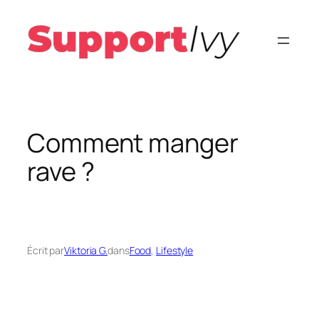
Aller
au
contenu
Comment manger
rave ?
Écrit par
Viktoria G.
dans
Food
, 
Lifestyle