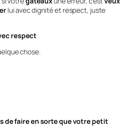
 si votre
gâteaux
une erreur, c’est
veux
ter
lui avec dignité et respect, juste
vec respect
quelque chose.
s de faire en sorte que votre petit