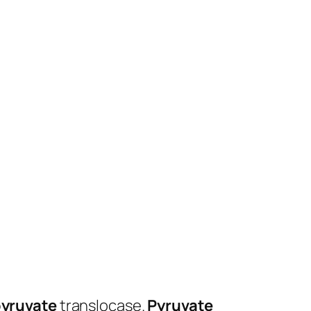
yruvate
translocase.
Pyruvate