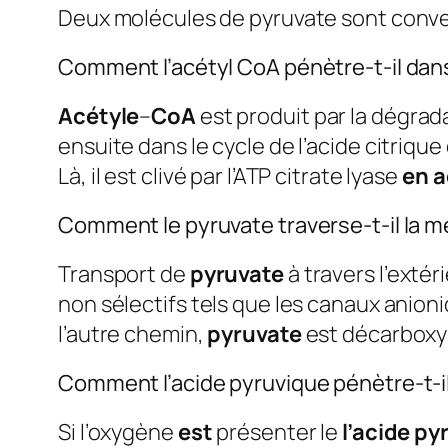
Deux molécules de pyruvate sont conve
Comment l’acétyl CoA pénètre-t-il dan
Acétyle
–
CoA
est produit par la dégradat
ensuite dans le cycle de l’acide citrique
Là, il est clivé par l’ATP citrate lyase
en a
Comment le pyruvate traverse-t-il la 
Transport de
pyruvate
à travers l’extér
non sélectifs tels que les canaux anion
l’autre chemin,
pyruvate
est décarboxyl
Comment l’acide pyruvique pénètre-t-i
Si l’oxygène
est
présenter le
l’acide p