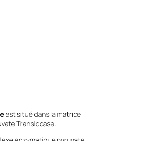
se
est situé dans la matrice
uvate Translocase.
plexe enzymatique pyruvate