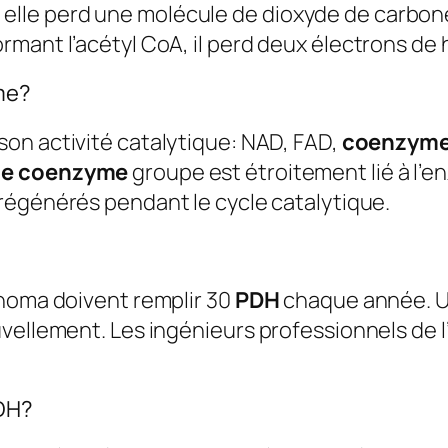
Ici, elle perd une molécule de dioxyde de carb
mant l’acétyl CoA, il perd deux électrons de 
me?
son activité catalytique: NAD, FAD,
coenzym
de coenzyme
groupe est étroitement lié à l’e
régénérés pendant le cycle catalytique.
ahoma doivent remplir 30
PDH
chaque année. 
uvellement. Les ingénieurs professionnels de 
PDH?