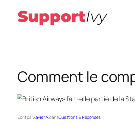
Aller
au
contenu
Comment le compl
Écrit par
Xavier A.
dans
Questions & Réponses