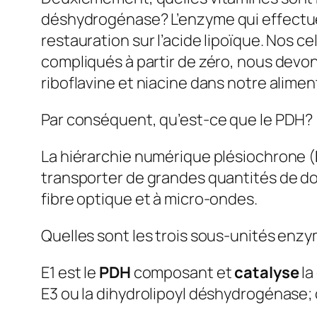
déshydrogénase?
L’enzyme qui effectu
restauration sur l’acide lipoïque. Nos c
compliqués à partir de zéro, nous devo
riboflavine et niacine dans notre alimen
Par conséquent, qu’est-ce que le PDH?
La hiérarchie numérique plésiochrone (
transporter de grandes quantités de d
fibre optique et à micro-ondes.
Quelles sont les trois sous-unités enz
E1 est le
PDH
composant et
catalyse
la
E3 ou la dihydrolipoyl déshydrogénase;