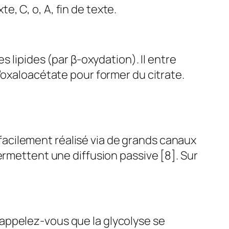
e, C, o, A, fin de texte.
s lipides (par β-oxydation). Il entre
oxaloacétate pour former du citrate.
facilement réalisé via de grands canaux
ermettent une diffusion passive [8]. Sur
Rappelez-vous que la glycolyse se