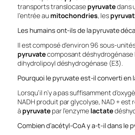
transports translocase
pyruvate
dans u
l’entrée au
mitochondries
, les
pyruva
Les humains ont-ils de la pyruvate dé
Il est composé d’environ 96 sous-unité
pyruvate
composant déshydrogénase E
dihydrolipoyl déshydrogénase (E3).
Pourquoi le pyruvate est-il converti en 
Lorsqu’il n’y a pas suffisamment d’oxy
NADH produit par glycolyse, NAD + est 
à
pyruvate
par l’enzyme
lactate
déshyd
Combien d’acétyl-CoA y a-t-il dans le 