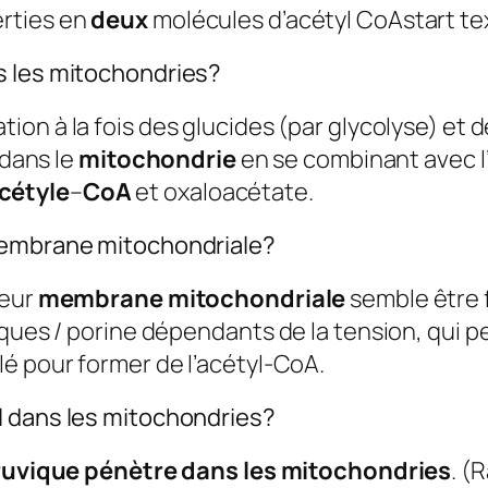
rties en
deux
molécules d’acétyl CoAstart text
s les mitochondries?
ion à la fois des glucides (par glycolyse) et de
 dans le
mitochondrie
en se combinant avec l’
cétyle
–
CoA
et oxaloacétate.
membrane mitochondriale?
ieur
membrane mitochondriale
semble être 
iques / porine dépendants de la tension, qui p
é pour former de l’acétyl-CoA.
l dans les mitochondries?
yruvique pénètre dans les mitochondries
. (