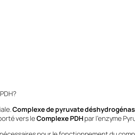
e PDH?
iale.
Complexe de pyruvate déshydrogéna
porté vers le
Complexe PDH
par l’enzyme Pyr
 nécessaires pour le fonctionnement du com