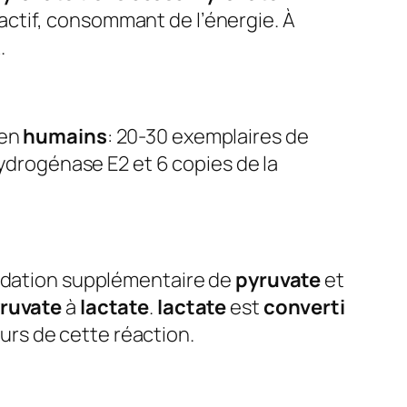
ctif, consommant de l’énergie. À
.
 en
humains
: 20-30 exemplaires de
drogénase E2 et 6 copies de la
xydation supplémentaire de
pyruvate
et
ruvate
à
lactate
.
lactate
est
converti
rs de cette réaction.