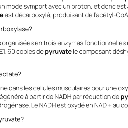
n mode symport avec un proton, et donc est a
te
est décarboxylé, produisant de l’acétyl-CoA
carboxylase?
s organisées en trois enzymes fonctionnelles
1, 60 copies de
pyruvate
le composant déshy
lactate?
gène dans les cellules musculaires pour une o
régénéré à partir de NADH par réduction de
py
rogénase. Le NADH est oxydé en NAD + au cou
pyruvate?