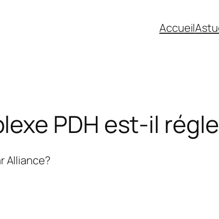
Accueil
Astu
exe PDH est-il régl