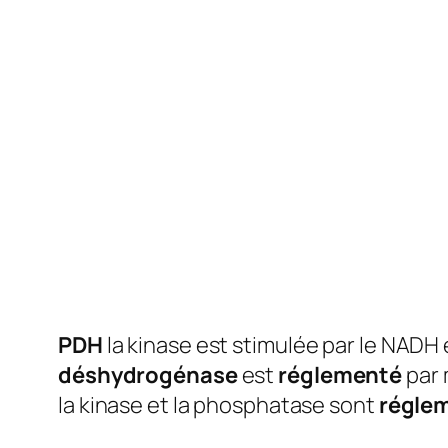
PDH
la kinase est stimulée par le NADH et
déshydrogénase
est
réglementé
par 
la kinase et la phosphatase sont
régle