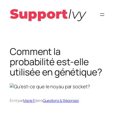
Aller
au
contenu
Comment la
probabilité est-elle
utilisée en génétique?
Écrit par
Marie F.
dans
Questions & Réponses