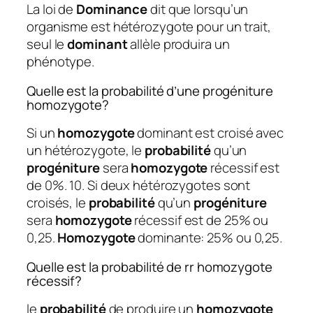
La loi de
Dominance
dit que lorsqu’un
organisme est hétérozygote pour un trait,
seul le
dominant
allèle produira un
phénotype.
Quelle est la probabilité d’une progéniture
homozygote?
Si un
homozygote
dominant est croisé avec
un hétérozygote, le
probabilité
qu’un
progéniture
sera
homozygote
récessif est
de 0%. 10. Si deux hétérozygotes sont
croisés, le
probabilité
qu’un
progéniture
sera
homozygote
récessif est de 25% ou
0,25.
Homozygote
dominante: 25% ou 0,25.
Quelle est la probabilité de rr homozygote
récessif?
le
probabilité
de produire un
homozygote