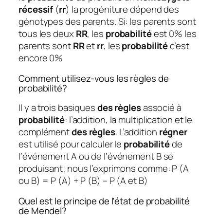
récessif
(
rr
) la progéniture dépend des
génotypes des parents. Si: les parents sont
tous les deux
RR
, les
probabilité
est 0% les
parents sont
RR
et
rr
, les
probabilité
c’est
encore 0%
Comment utilisez-vous les règles de
probabilité?
Il y a trois basiques
des règles
associé à
probabilité
: l’addition, la multiplication et le
complément
des règles
. L’addition
régner
est utilisé pour calculer le
probabilité
de
l’événement A ou de l’événement B se
produisant; nous l’exprimons comme: P (A
ou B) = P (A) + P (B) – P (A et B)
Quel est le principe de l’état de probabilité
de Mendel?