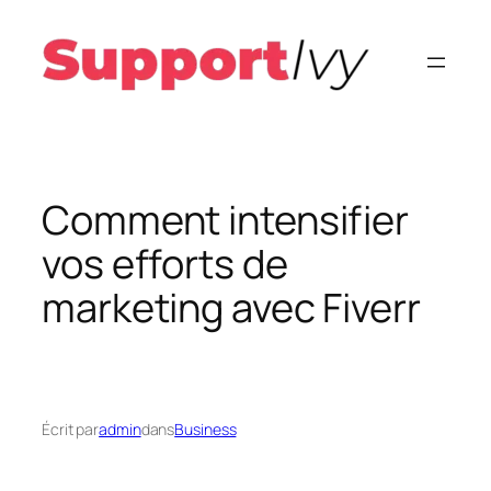
Aller
au
contenu
Comment intensifier
vos efforts de
marketing avec Fiverr
Écrit par
admin
dans
Business