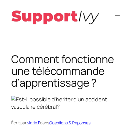
Aller
au
contenu
Comment fonctionne
une télécommande
d’apprentissage ?
Écrit par
Marie F.
dans
Questions & Réponses