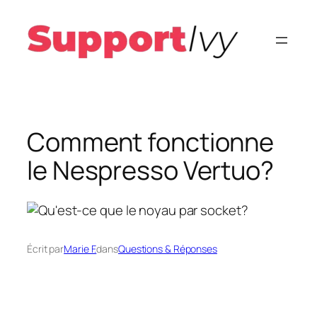
Aller
au
contenu
Comment fonctionne
le Nespresso Vertuo?
Écrit par
Marie F.
dans
Questions & Réponses