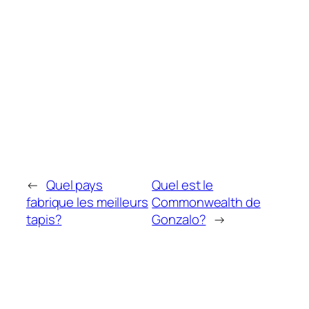
←
Quel pays
Quel est le
fabrique les meilleurs
Commonwealth de
tapis?
Gonzalo?
→