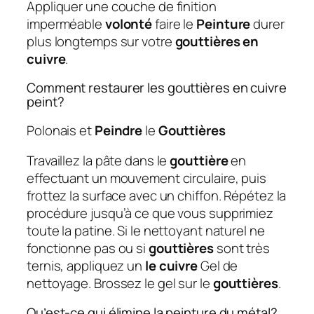
Appliquer une couche de finition
imperméable
volonté
faire le
Peinture
durer
plus longtemps sur votre
gouttières en
cuivre
.
Comment restaurer les gouttières en cuivre
peint?
Polonais et
Peindre
le
Gouttières
Travaillez la pâte dans le
gouttière
en
effectuant un mouvement circulaire, puis
frottez la surface avec un chiffon. Répétez la
procédure jusqu’à ce que vous supprimiez
toute la patine. Si le nettoyant naturel ne
fonctionne pas ou si
gouttières
sont très
ternis, appliquez un
le cuivre
Gel de
nettoyage. Brossez le gel sur le
gouttières
.
Qu’est-ce qui élimine la peinture du métal?