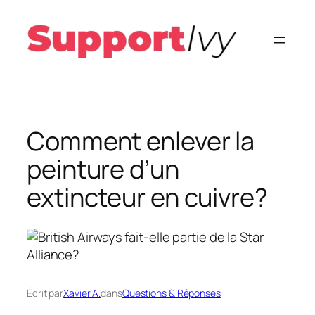
Aller
au
contenu
Comment enlever la
peinture d’un
extincteur en cuivre?
Écrit par
Xavier A.
dans
Questions & Réponses