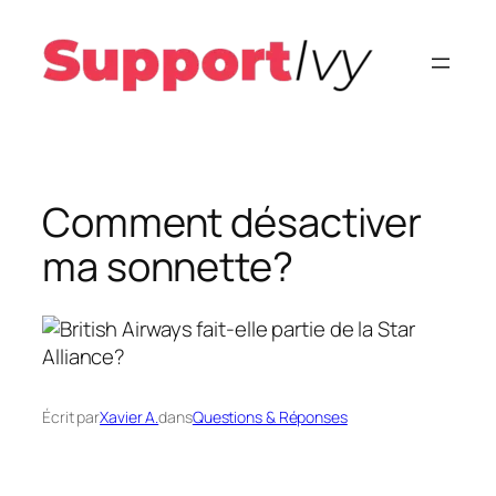
Aller
au
contenu
Comment désactiver
ma sonnette?
Écrit par
Xavier A.
dans
Questions & Réponses