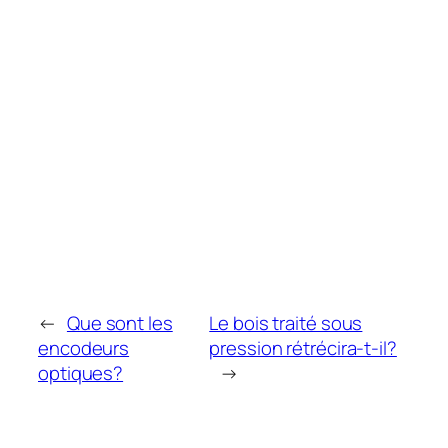
←
Que sont les
Le bois traité sous
encodeurs
pression rétrécira-t-il?
optiques?
→