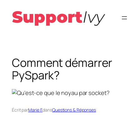
Aller
au
contenu
Comment démarrer
PySpark?
Écrit par
Marie F.
dans
Questions & Réponses