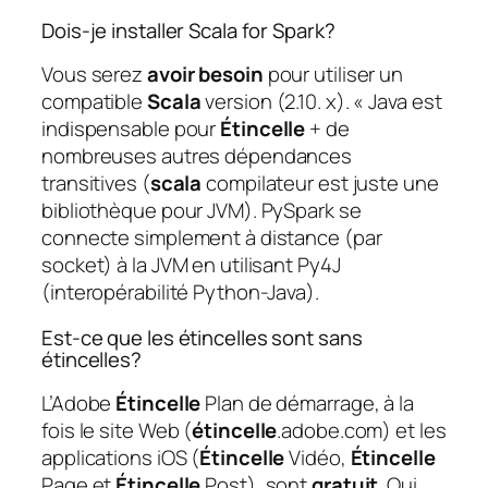
Dois-je installer Scala for Spark?
Vous serez
avoir besoin
pour utiliser un
compatible
Scala
version (2.10. x). « Java est
indispensable pour
Étincelle
+ de
nombreuses autres dépendances
transitives (
scala
compilateur est juste une
bibliothèque pour JVM). PySpark se
connecte simplement à distance (par
socket) à la JVM en utilisant Py4J
(interopérabilité Python-Java).
Est-ce que les étincelles sont sans
étincelles?
L’Adobe
Étincelle
Plan de démarrage, à la
fois le site Web (
étincelle
.adobe.com) et les
applications iOS (
Étincelle
Vidéo,
Étincelle
Page et
Étincelle
Post), sont
gratuit
. Oui,