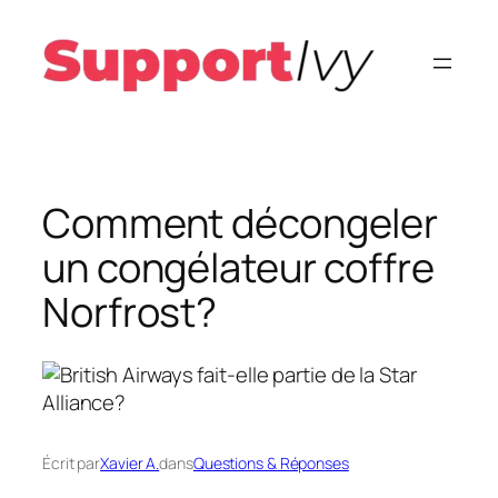
Aller
au
contenu
Comment décongeler
un congélateur coffre
Norfrost?
Écrit par
Xavier A.
dans
Questions & Réponses