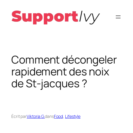
Aller
au
contenu
Comment décongeler
rapidement des noix
de St-jacques ?
Écrit par
Viktoria G.
dans
Food
, 
Lifestyle