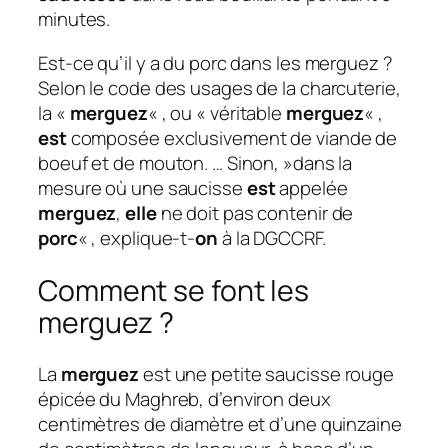
minutes.
Est-ce qu’il y a du porc dans les merguez ?
Selon le code des usages de la charcuterie,
la «
merguez
« , ou « véritable
merguez
« ,
est
composée exclusivement de viande de
boeuf et de mouton. … Sinon, »dans la
mesure où une saucisse
est
appelée
merguez
,
elle
ne doit pas contenir de
porc
« , explique-t-
on
à la DGCCRF.
Comment se font les
merguez ?
La
merguez
est une petite saucisse rouge
épicée du Maghreb, d’environ deux
centimètres de diamètre et d’une quinzaine