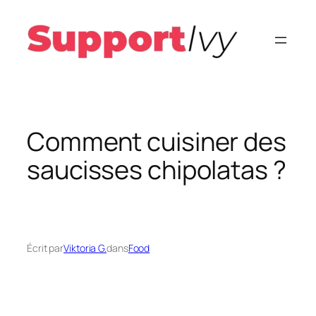
Aller
au
contenu
Comment cuisiner des
saucisses chipolatas ?
Écrit par
Viktoria G.
dans
Food