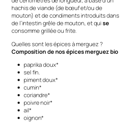
de centimètres de longueur, à base d’un
hachis de viande (de bœuf et/ou de
mouton) et de condiments introduits dans
de l’intestin grêle de mouton, et qui
se
consomme grillée ou frite.
Quelles sont les épices à merguez ?
Composition de nos
épices merguez
bio
paprika doux*
sel fin.
piment doux*
cumin*
coriandre*
poivre noir*
ail*
oignon*