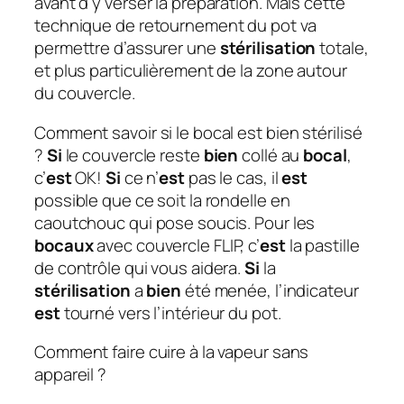
avant d’y verser la préparation. Mais cette
technique de retournement du pot va
permettre d’assurer une
stérilisation
totale,
et plus particulièrement de la zone autour
du couvercle.
Comment savoir si le bocal est bien stérilisé
?
Si
le couvercle reste
bien
collé au
bocal
,
c’
est
OK!
Si
ce n’
est
pas le cas, il
est
possible que ce soit la rondelle en
caoutchouc qui pose soucis. Pour les
bocaux
avec couvercle FLIP, c’
est
la pastille
de contrôle qui vous aidera.
Si
la
stérilisation
a
bien
été menée, l’indicateur
est
tourné vers l’intérieur du pot.
Comment faire cuire à la vapeur sans
appareil ?