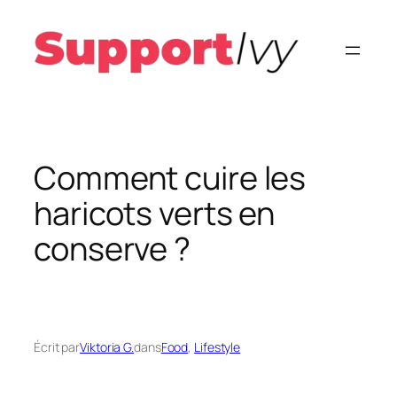
Aller
au
contenu
Comment cuire les
haricots verts en
conserve ?
Écrit par
Viktoria G.
dans
Food
, 
Lifestyle