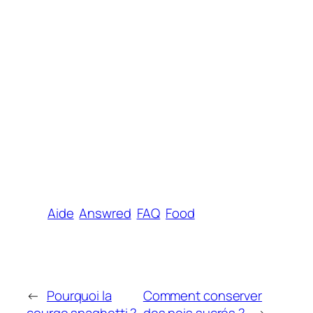
Aide
Answred
FAQ
Food
←
Pourquoi la
Comment conserver
courge spaghetti ?
des pois sucrés ?
→