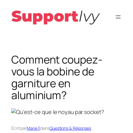
Aller
au
contenu
Comment coupez-
vous la bobine de
garniture en
aluminium?
Écrit par
Marie F.
dans
Questions & Réponses