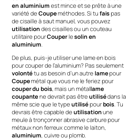
en aluminium
est mince et se prête à une
variété de
Coupe
méthodes. Si tu
fais
pas
de cisaille à saut manuel, vous pouvez
utilisation
des cisailles ou un couteau
utilitaire pour
Couper
le
solin en
aluminium
.
De plus, puis-je utiliser une lame en bois
pour couper de l’aluminium?
Pas seulement
volonté
tu as besoin d’un autre
lame
pour
Coupe
métal que vous ne le feriez pour
couper du bois
, mais un métal
lame
coupante
ne devrait pas être
utilisé
dans la
même scie que le type
utilisé
pour
bois
. Tu
devrais être capable de
utilisation
une
meule à tronçonner abrasive carbure pour
métaux non ferreux comme le laiton,
aluminium
, cuivre ou plomb.