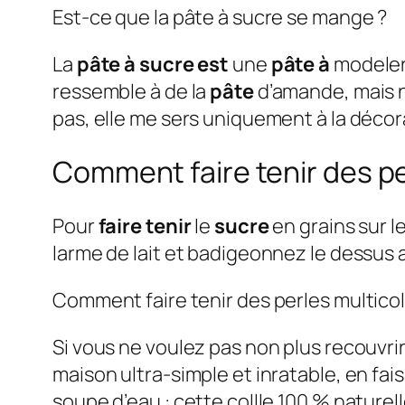
Est-ce que la pâte à sucre se mange ?
La
pâte à sucre est
une
pâte à
modeler 
ressemble à de la
pâte
d’amande, mais n’
pas, elle me sers uniquement à la déco
Comment faire tenir des pe
Pour
faire tenir
le
sucre
en grains sur l
larme de lait et badigeonnez le dessus 
Comment faire tenir des perles multico
Si vous ne voulez pas non plus recouvr
maison ultra-simple et inratable, en fai
soupe d’eau : cette collle 100 % naturel