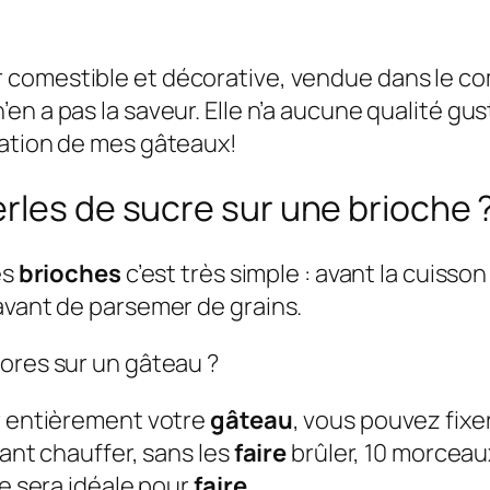
comestible et décorative, vendue dans le co
en a pas la saveur. Elle n’a aucune qualité gu
ration de mes gâteaux!
rles de sucre sur une brioche 
es
brioches
c’est très simple : avant la cuiss
avant de parsemer de grains.
lores sur un gâteau ?
ir entièrement votre
gâteau
, vous pouvez fixe
sant chauffer, sans les
faire
brûler, 10 morceaux
le sera idéale pour
faire
…