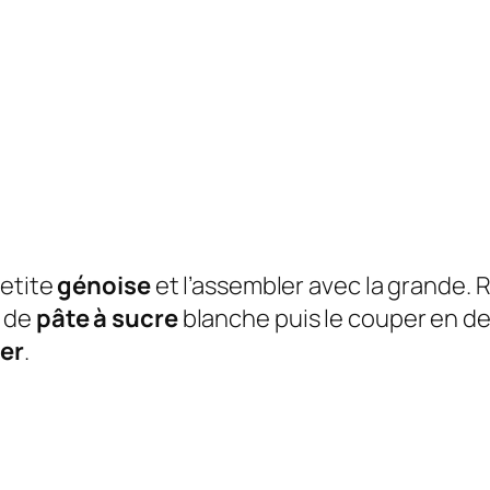
petite
génoise
et l’assembler avec la grande. R
e de
pâte à sucre
blanche puis le couper en de
ler
.