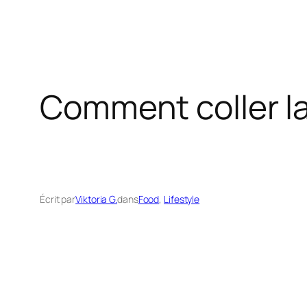
Comment coller la
Écrit par
Viktoria G.
dans
Food
, 
Lifestyle