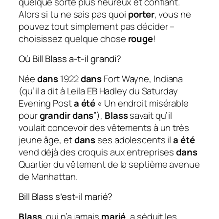
quelque sorte plus heureux et confiant.
Alors si tu ne sais pas quoi
porter
, vous ne
pouvez tout simplement pas décider –
choisissez quelque chose
rouge
!
Où Bill Blass a-t-il grandi?
Née
dans
1922
dans
Fort Wayne, Indiana
(qu’il a dit à Leila EB Hadley du Saturday
Evening Post
a été
« Un endroit misérable
pour
grandir dans
”),
Blass
savait qu’il
voulait concevoir des vêtements à un très
jeune âge, et
dans
ses adolescents il
a été
vend déjà des croquis aux entreprises
dans
Quartier du vêtement de la septième avenue
de Manhattan.
Bill Blass s’est-il marié?
Blass
, qui n’a jamais
marié
, a séduit les