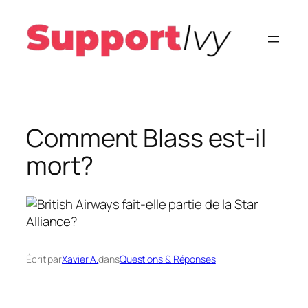
Aller
au
contenu
Comment Blass est-il
mort?
Écrit par
Xavier A.
dans
Questions & Réponses