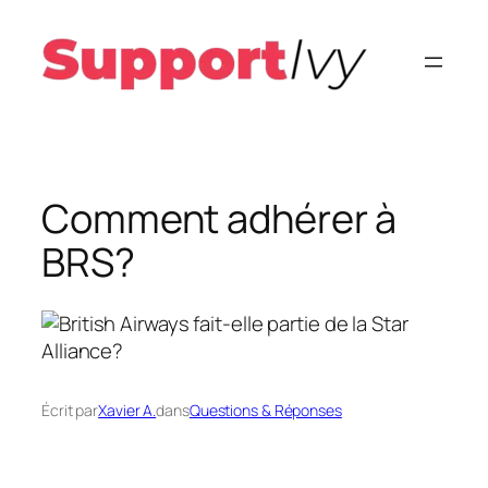
Aller
au
contenu
Comment adhérer à
BRS?
Écrit par
Xavier A.
dans
Questions & Réponses