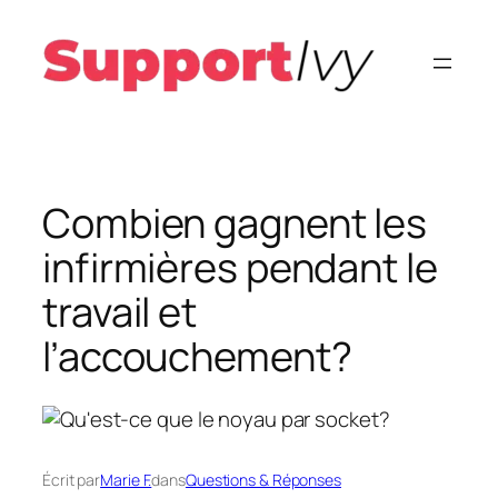
Aller
au
contenu
Combien gagnent les
infirmières pendant le
travail et
l’accouchement?
Écrit par
Marie F.
dans
Questions & Réponses