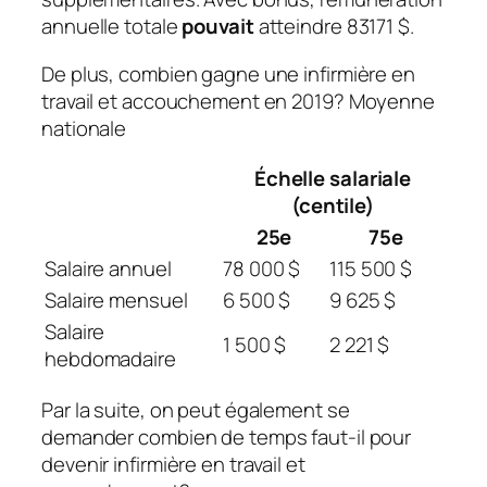
annuelle totale
pouvait
atteindre 83171 $.
De plus, combien gagne une infirmière en
travail et accouchement en 2019? Moyenne
nationale
Échelle salariale
(centile)
25e
75e
Salaire annuel
78 000 $
115 500 $
Salaire mensuel
6 500 $
9 625 $
Salaire
1 500 $
2 221 $
hebdomadaire
Par la suite, on peut également se
demander combien de temps faut-il pour
devenir infirmière en travail et