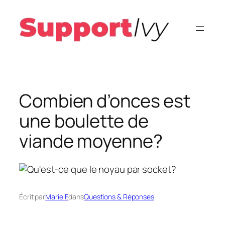
Aller
au
contenu
Combien d’onces est
une boulette de
viande moyenne?
Écrit par
Marie F.
dans
Questions & Réponses