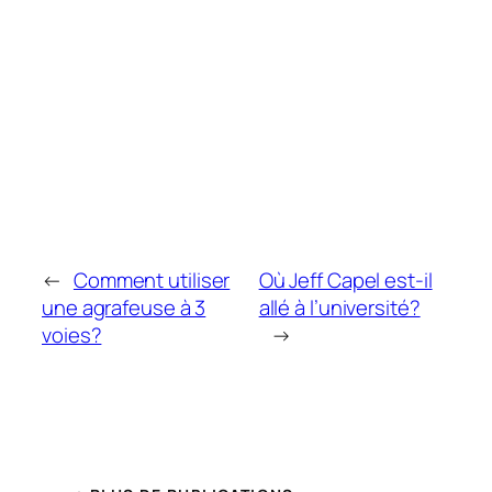
←
Comment utiliser
Où Jeff Capel est-il
une agrafeuse à 3
allé à l’université?
voies?
→