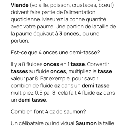
Viande
(volaille, poisson, crustacés, bœuf)
doivent faire partie de l’alimentation
quotidienne. Mesurez la bonne quantité
avec votre paume. Une portion de la taille de
la paume équivaut à
3 onces
., ou une
portion.
Est-ce que 4 onces une demi-tasse?
Il y a 8 fluides
onces
en 1
tasse
. Convertir
tasses
au fluide
onces
, multipliez le
tasse
valeur par 8. Par exemple, pour savoir
combien de fluide
oz
dans un
demi tasse
,
multipliez 0,5 par 8, cela fait
4
fluide
oz
dans
un
demi tasse
.
Combien font 4 oz de saumon?
Un célibataire ou Individual
Saumon
la taille