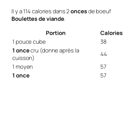
Il y a 114 calories dans 2
onces
de boeuf
Boulettes de viande
.
Portion
Calories
1 pouce cube
38
1 once
cru (donne après la
44
cuisson)
1 moyen
57
1 once
57