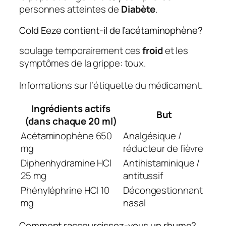
personnes atteintes de
Diabète
.
Cold Eeze contient-il de l’acétaminophène?
soulage temporairement ces
froid
et les
symptômes de la grippe: toux.
Informations sur l’étiquette du médicament.
Ingrédients actifs
But
(dans chaque 20 ml)
Acétaminophène 650
Analgésique /
mg
réducteur de fièvre
Diphenhydramine HCl
Antihistaminique /
25 mg
antitussif
Phényléphrine HCl 10
Décongestionnant
mg
nasal
Comment raccourcissez-vous un rhume?