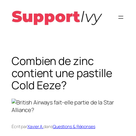
Aller
au
contenu
Combien de zinc
contient une pastille
Cold Eeze?
Écrit par
Xavier A.
dans
Questions & Réponses