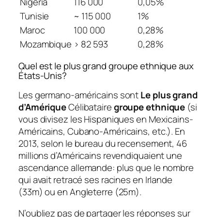
Nigeria
116 000
0,05%
Tunisie
~ 115 000
1%
Maroc
100 000
0,28%
Mozambique
> 82 593
0,28%
Quel est le plus grand groupe ethnique aux
États-Unis?
Les germano-américains sont
Le plus grand
d’Amérique
Célibataire
groupe ethnique
(si
vous divisez les Hispaniques en Mexicains-
Américains, Cubano-Américains, etc.). En
2013, selon le bureau du recensement, 46
millions d’Américains revendiquaient une
ascendance allemande: plus que le nombre
qui avait retracé ses racines en Irlande
(33m) ou en Angleterre (25m).
N’oubliez pas de partager les réponses sur