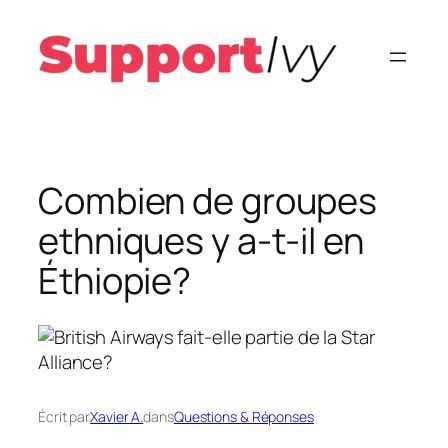
Aller
au
contenu
Combien de groupes
ethniques y a-t-il en
Éthiopie?
Écrit par
Xavier A.
dans
Questions & Réponses