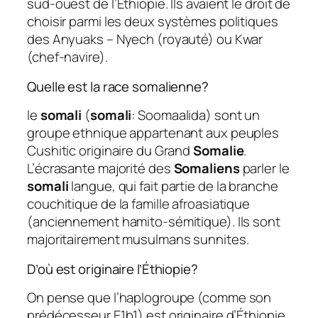
sud-ouest de l’Éthiopie. Ils avaient le droit de
choisir parmi les deux systèmes politiques
des Anyuaks – Nyech (royauté) ou Kwar
(chef-navire).
Quelle est la race somalienne?
le
somali
(
somali
: Soomaalida) sont un
groupe ethnique appartenant aux peuples
Cushitic originaire du Grand
Somalie
.
L’écrasante majorité des
Somaliens
parler le
somali
langue, qui fait partie de la branche
couchitique de la famille afroasiatique
(anciennement hamito-sémitique). Ils sont
majoritairement musulmans sunnites.
D’où est originaire l’Éthiopie?
On pense que l’haplogroupe (comme son
prédécesseur E1b1) est originaire d’Éthiopie