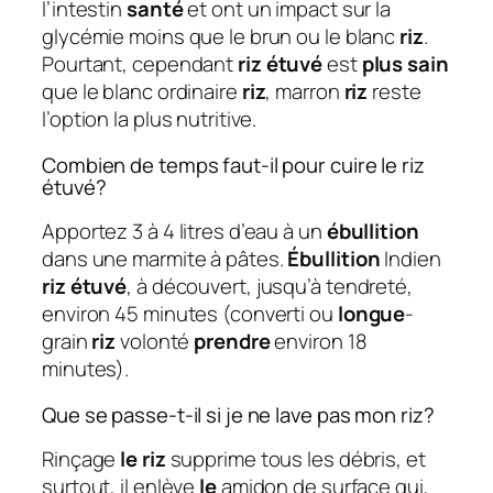
l’intestin
santé
et ont un impact sur la
glycémie moins que le brun ou le blanc
riz
.
Pourtant, cependant
riz étuvé
est
plus sain
que le blanc ordinaire
riz
, marron
riz
reste
l’option la plus nutritive.
Combien de temps faut-il pour cuire le riz
étuvé?
Apportez 3 à 4 litres d’eau à un
ébullition
dans une marmite à pâtes.
Ébullition
Indien
riz étuvé
, à découvert, jusqu’à tendreté,
environ 45 minutes (converti ou
longue
-
grain
riz
volonté
prendre
environ 18
minutes).
Que se passe-t-il si je ne lave pas mon riz?
Rinçage
le riz
supprime tous les débris, et
surtout, il enlève
le
amidon de surface qui,