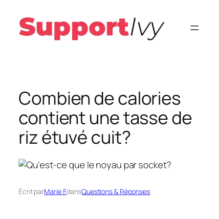
Aller
au
contenu
Combien de calories
contient une tasse de
riz étuvé cuit?
Écrit par
Marie F.
dans
Questions & Réponses