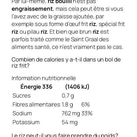
Par lui-même,
riz bouilli
n’est pas
engraissement
, mais cela peut être si vous
l’avez avec de la graisse ajoutée, par
exemple sous forme d’œuf frit
riz
, spécial frit
riz
ou pilau
riz
. Et bien que brun
riz
est
parfois traité comme le Saint Graal des
aliments santé, ce n’est vraiment pas le cas.
Combien de calories y a-t-il dans un bol de
riz frit?
Information nutritionnelle
Énergie 336
(1406 kJ)
Sucres
0,7 g
Fibres alimentaires
1,8 g
6%
Sodium
762 mg
33%
Potassium
54 mg
Le riz peut-il vous faire prendre du poids?