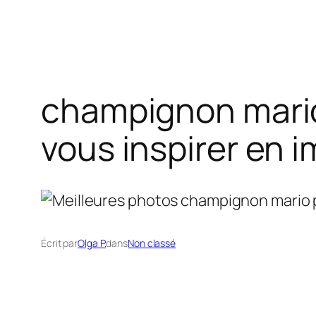
champignon mario 
vous inspirer en 
Écrit par
Olga P.
dans
Non classé