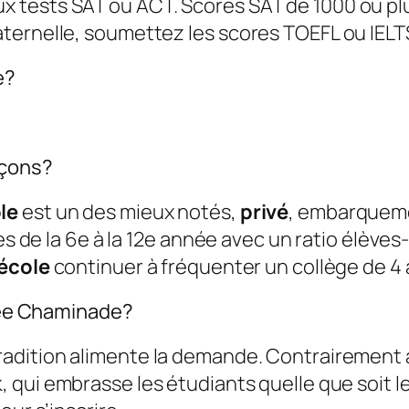
ux tests SAT ou ACT. Scores SAT de 1000 ou pl
maternelle, soumettez les scores TOEFL ou IELT
e?
rçons?
le
est un des mieux notés,
privé
, embarquem
es de la 6e à la 12e année avec un ratio élèves
’école
continuer à fréquenter un collège de 4 
ycée Chaminade?
tradition alimente la demande. Contrairement 
 qui embrasse les étudiants quelle que soit le