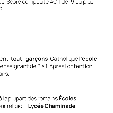
us. Score composite ACT de 19 ou plus.
S.
ent,
tout
–
garçons
, Catholique
l’école
-enseignant de 8 à 1. Après l’obtention
ans.
à la plupart des romains
Écoles
ur religion,
Lycée Chaminade