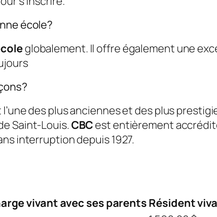
our s’inscrire.
onne école?
école
globalement. Il offre également une exc
ujours
rçons?
t l’une des plus anciennes et des plus prestig
de Saint-Louis.
CBC
est entièrement accrédité
ans interruption depuis 1927.
arge vivant avec ses parents
Résident viva