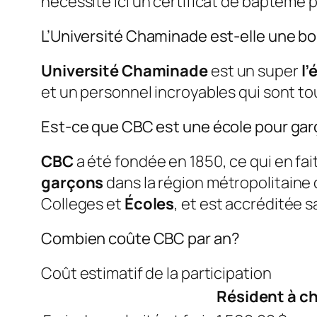
nécessite ici un certificat de baptême p
L’Université Chaminade est-elle une b
Université Chaminade
est un super
l’
et un personnel incroyables qui sont to
Est-ce que CBC est une école pour ga
CBC
a été fondée en 1850, ce qui en fai
garçons
dans la région métropolitaine 
Colleges et
Écoles
, et est accréditée s
Combien coûte CBC par an?
Coût estimatif de la participation
Résident à ch