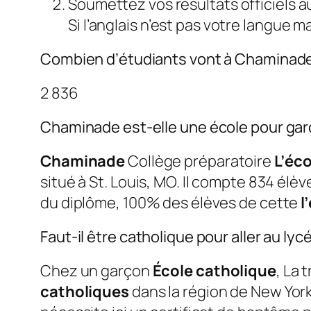
Soumettez vos résultats officiels a
Si l’anglais n’est pas votre langue 
Combien d’étudiants vont à Chaminad
2 836
Chaminade est-elle une école pour ga
Chaminade
Collège préparatoire
L’éco
situé à St. Louis, MO. Il compte 834 élèv
du diplôme, 100% des élèves de cette
l
Faut-il être catholique pour aller au l
Chez un garçon
École catholique
, La 
catholiques
dans la région de New York,