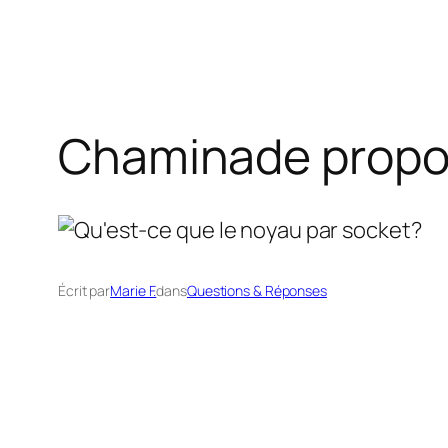
Chaminade propos
Écrit par
Marie F.
dans
Questions & Réponses