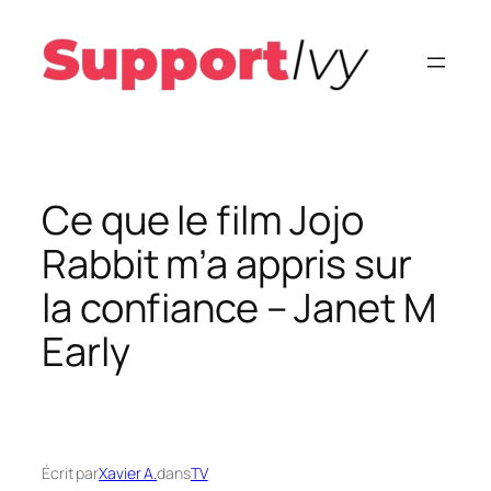
Aller
au
contenu
Ce que le film Jojo
Rabbit m’a appris sur
la confiance – Janet M
Early
Écrit par
Xavier A.
dans
TV