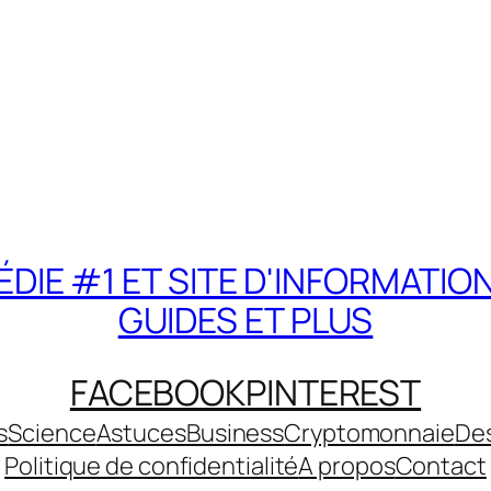
DIE #1 ET SITE D'INFORMATIO
GUIDES ET PLUS
FACEBOOK
PINTEREST
s
Science
Astuces
Business
Cryptomonnaie
De
Politique de confidentialité
A propos
Contact