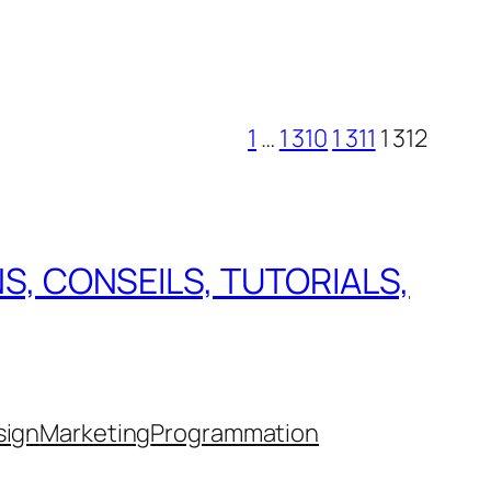
1
…
1 310
1 311
1 312
NS, CONSEILS, TUTORIALS,
sign
Marketing
Programmation